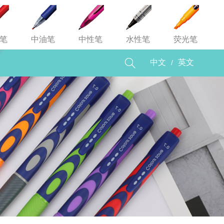
笔
中油笔
中性笔
水性笔
荧光笔

/
中文
英文