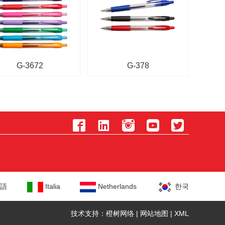
G-3672
G-378





語
Italia
Netherlands
한국
技术支持：橙树网络
|
网站地图
|
XML