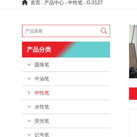
首页
产品中心
中性笔
G-3127
-
-
-

产品分类
圆珠笔
中油笔
中性笔
水性笔
荧光笔
记号笔