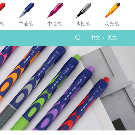
笔
中油笔
中性笔
水性笔
荧光笔

/
中文
英文