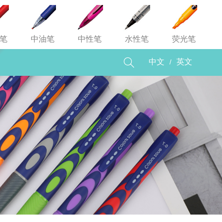
笔
中油笔
中性笔
水性笔
荧光笔

/
中文
英文