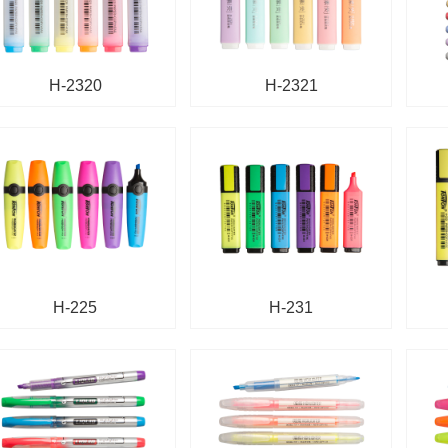
OG-7850
001
H-2320
H-2321
H-225
H-231