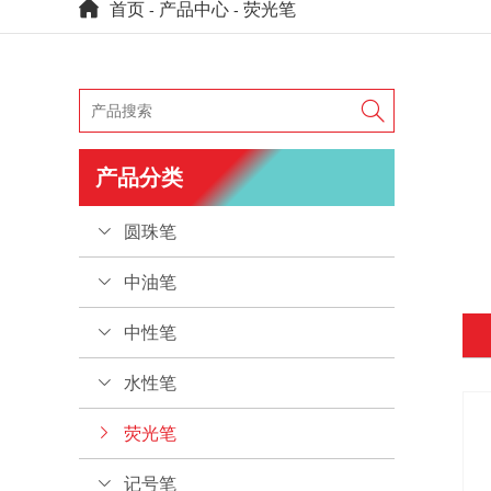
首页
产品中心
荧光笔
-
-

产品分类
圆珠笔
中油笔
中性笔
水性笔
荧光笔
记号笔