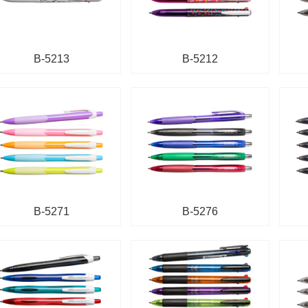
OG-7850
001
B-5213
B-5212
B-5271
B-5276