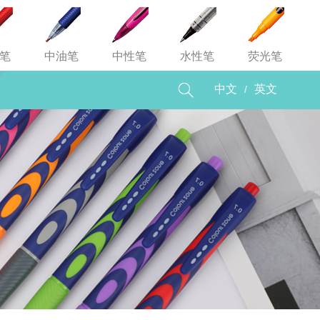
笔
中油笔
中性笔
水性笔
荧光笔

/
中文
英文